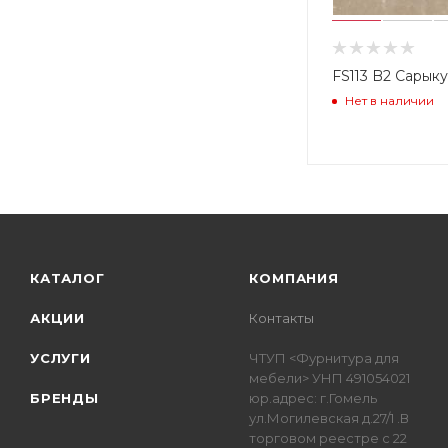
FS113 B2 Сарык
Нет в наличии
КАТАЛОГ
КОМПАНИЯ
АКЦИИ
Контакты
УСЛУГИ
ЧТУП <Фурнитура для
мебели> УНП 491054021
БРЕНДЫ
юр.адрес: г.Гомель
ул.Могилевская д.27/1 .В
торговом реестре с 22