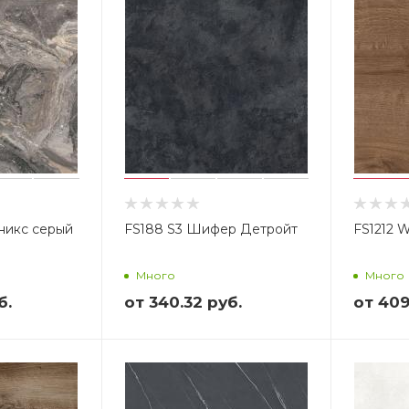
никс серый
FS188 S3 Шифер Детройт
FS1212 
Много
Много
б.
от
340.32 руб.
от
409