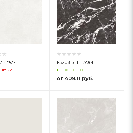
FS042 B2 Ягель
FS208 S1 Енисей
аличии
Достаточно
от
409.11 руб.