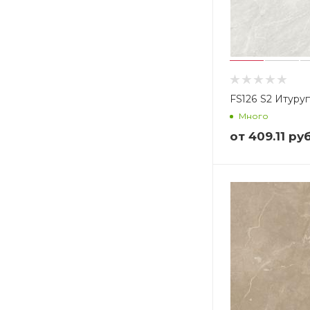
FS126 S2 Итуру
Много
от
409.11 руб