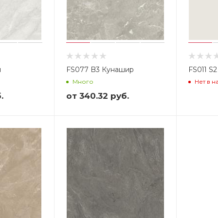
п
FS077 B3 Кунашир
FS011 S2
Много
Нет в н
.
от
340.32 руб.