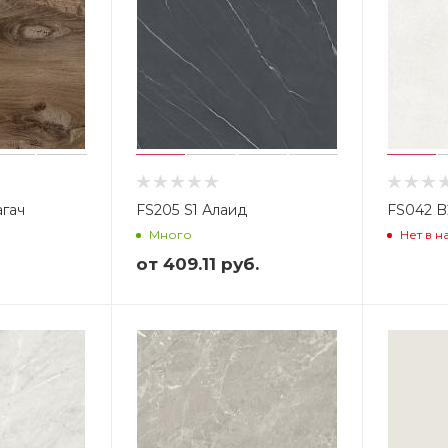
агач
FS205 S1 Алаид
Много
Нет в н
от
409.11 руб.