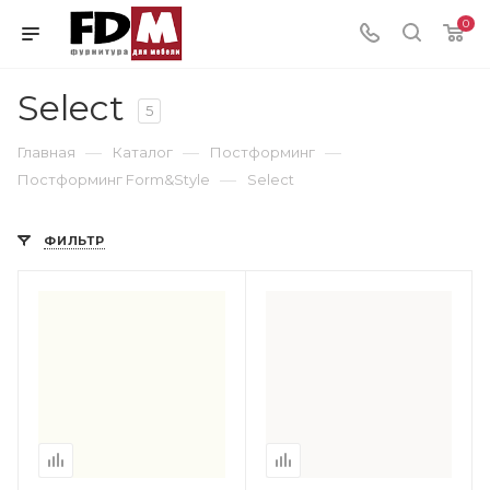
0
Select
5
—
—
—
Главная
Каталог
Постформинг
—
Постформинг Form&Style
Select
ФИЛЬТР