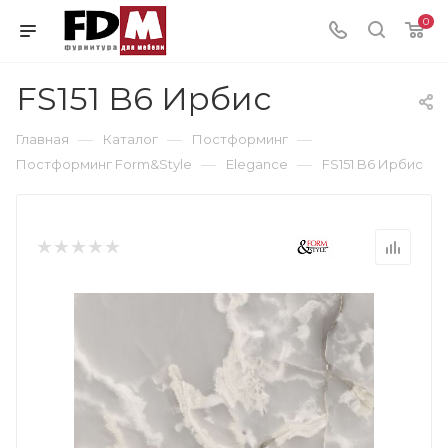
0
FS151 B6 Ирбис
—
—
—
Главная
Каталог
Постформинг
—
—
Постформинг Form&Style
Elegance
FS151 B6 Ирбис