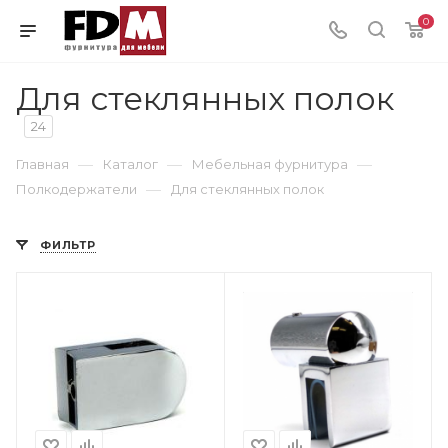
0
Для стеклянных полок
24
—
—
—
Главная
Каталог
Мебельная фурнитура
—
Полкодержатели
Для стеклянных полок
ФИЛЬТР