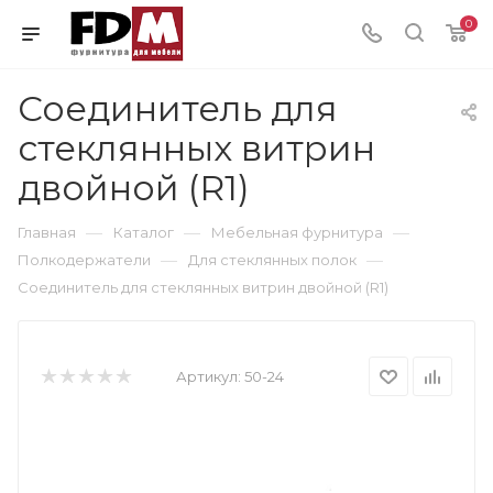
0
Соединитель для
стеклянных витрин
двойной (R1)
—
—
—
Главная
Каталог
Мебельная фурнитура
—
—
Полкодержатели
Для стеклянных полок
Соединитель для стеклянных витрин двойной (R1)
Артикул:
50-24