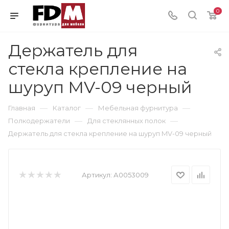
0
Держатель для
стекла крепление на
шуруп MV-09 черный
—
—
—
Главная
Каталог
Мебельная фурнитура
—
—
Полкодержатели
Для стеклянных полок
Держатель для стекла крепление на шуруп MV-09 черный
Артикул:
А0053009