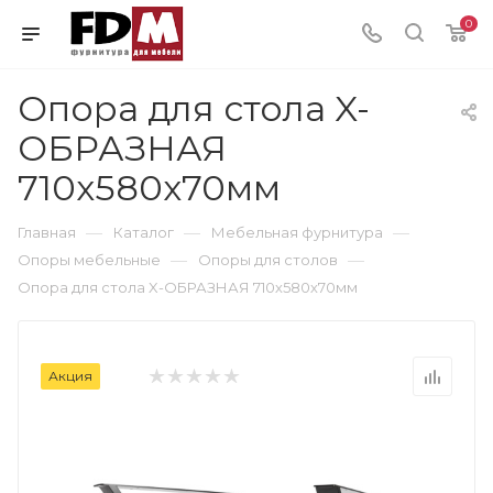
0
Опора для стола X-
ОБРАЗНАЯ
710х580х70мм
—
—
—
Главная
Каталог
Мебельная фурнитура
—
—
Опоры мебельные
Опоры для столов
Опора для стола X-ОБРАЗНАЯ 710х580х70мм
Акция